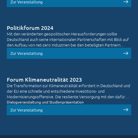
Zur Veranstaltung
Politikforum 2024
Mit den veränderten geopolitischen Herausforderungen sollte
Deutschland auch seine internationalen Partnerschaften mit Blick auf
den Aufbau von net-zero Industrien bei den beteiligten Partnern
schnell justieren und diversifizieren.
Zur Veranstaltung
Forum Klimaneutralität 2023
Die Transformation zur Klimaneutralität erfordert in Deutschland und
der EU eine schnelle und entschiedene Investitions- und
Modernisierungsoffensive. Die resiliente Versorgung mit den dafür
notwendigen Rohstoffen und strategischen Gütern ist elementare
Dialogveranstaltung und Studienpräsentation
Voraussetzung.
Zur Veranstaltung