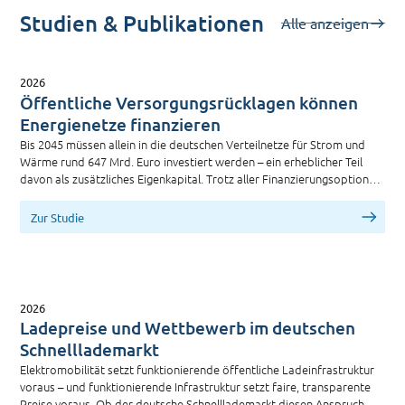
Studien & Publikationen
Alle anzeigen
2026
Öffentliche Versorgungsrücklagen können
Energienetze finanzieren
Bis 2045 müssen allein in die deutschen Verteilnetze für Strom und
Wärme rund 647 Mrd. Euro investiert werden – ein erheblicher Teil
davon als zusätzliches Eigenkapital. Trotz aller Finanzierungsoptionen
bleibt bis 2035 eine Lücke von mindestens 13 Mrd. Euro, die vor allem
kommunale Energieversorger vor große Herausforderungen stellt.
Zur Studie
2026
Ladepreise und Wettbewerb im deutschen
Schnelllademarkt
Elektromobilität setzt funktionierende öffentliche Ladeinfrastruktur
voraus – und funktionierende Infrastruktur setzt faire, transparente
Preise voraus. Ob der deutsche Schnelllademarkt diesen Anspruch