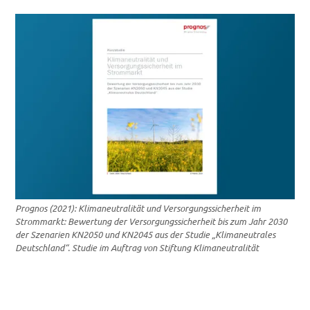
Prognos (2021): Klimaneutralität und Versorgungssicherheit im
Strommarkt: Bewertung der Versorgungssicherheit bis zum Jahr 2030
der Szenarien KN2050 und KN2045 aus der Studie „Klimaneutrales
Deutschland“. Studie im Auftrag von Stiftung Klimaneutralität