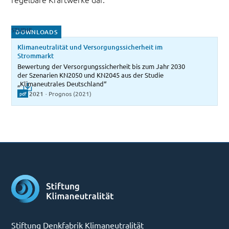
STUDIE
DOWNLOADS
Klimaneutralität und Versorgungssicherheit im
Strommarkt
Bewertung der Versorgungssicherheit bis zum Jahr 2030
der Szenarien KN2050 und KN2045 aus der Studie
„Klimaneutrales Deutschland“
Apr 2021
·
Prognos (2021)
pdf
Stiftung Denkfabrik Klimaneutralität