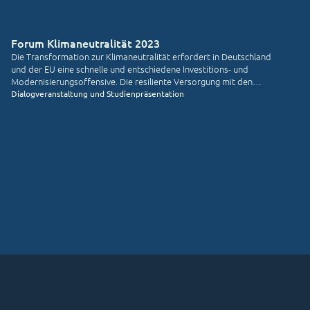
Forum Klimaneutralität 2023
Die Transformation zur Klimaneutralität erfordert in Deutschland
und der EU eine schnelle und entschiedene Investitions- und
Modernisierungsoffensive. Die resiliente Versorgung mit den
dafür notwendigen Rohstoffen und strategischen Gütern ist
Dialogveranstaltung und Studienpräsentation
elementare Voraussetzung.