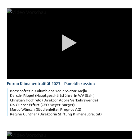
Forum Klimaneutralität 2023 – Paneldiskussion
Botschafterin Kolumbiens Yadir Salazar-Mejia
Kerstin Rippel (Hauptgeschäftsführerin WV Stahl)
Christian Hochfeld (Direktor Agora Verkehrswende)
Dr. Gunter Erfurt (CEO Meyer Burger)
Marco Wünsch (Studienleiter Prognos AG)
Regine Günther (Direktorin Stiftung Klimaneutralität)