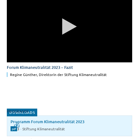
Forum Klimaneutralität 2023 – Fazit
Regine Günther, Direktorin der Stiftung Klimaneutralität
PROGRAMM
DOWNLOADS
Programm Forum Klimaneutralität 2023
2023
·
Stiftung Klimaneutralität
pdf