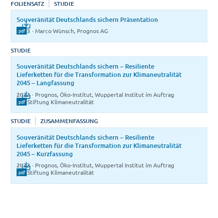
FOLIENSATZ
STUDIE
Souveränität Deutschlands sichern Präsentation
2023
·
Marco Wünsch, Prognos AG
pdf
STUDIE
Souveränität Deutschlands sichern – Resiliente
Lieferketten für die Transformation zur Klimaneutralität
2045 – Langfassung
2023
·
Prognos, Öko-Institut, Wuppertal Institut im Auftrag
der Stiftung Klimaneutralität
pdf
STUDIE
ZUSAMMENFASSUNG
Souveränität Deutschlands sichern – Resiliente
Lieferketten für die Transformation zur Klimaneutralität
2045 – Kurzfassung
2023
·
Prognos, Öko-Institut, Wuppertal Institut im Auftrag
der Stiftung Klimaneutralität
pdf