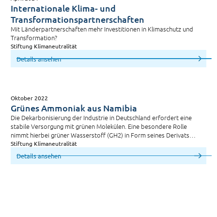
Internationale Klima- und
Transformationspartnerschaften
Mit Länderpartnerschaften mehr Investitionen in Klimaschutz und
Transformation?
Stiftung Klimaneutralität
Details ansehen
Oktober 2022
Grünes Ammoniak aus Namibia
Die Dekarbonisierung der Industrie in Deutschland erfordert eine
stabile Versorgung mit grünen Molekülen. Eine besondere Rolle
nimmt hierbei grüner Wasserstoff (GH2) in Form seines Derivats
grünes Ammoniak ein. Da Deutschland auch in Zukunft Netto-
Stiftung Klimaneutralität
Energieimporteur bleiben wird, kommt es jetzt darauf an, die
Details ansehen
Entwicklung von Grünwasserstoff-Projekten im Ausland aktiv zu
fördern.