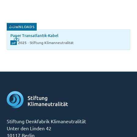
STUDIE
DOWNLOADS
Paper Transatlantik-Kabel
Dez 2025
·
Stiftung Klimanneutralität
pdf
Stiftung Denkfabrik Klimaneutralität
Unter den Linden 42
10117 Berlin