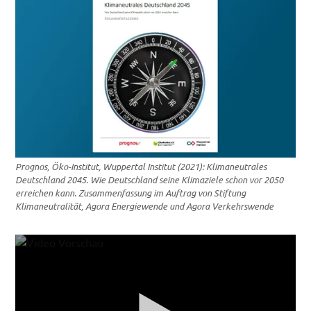
Prognos, Öko-Institut, Wuppertal Institut (2021): Klimaneutrales
Deutschland 2045. Wie Deutschland seine Klimaziele schon vor 2050
erreichen kann. Zusammenfassung im Auftrag von Stiftung
Klimaneutralität, Agora Energiewende und Agora Verkehrswende