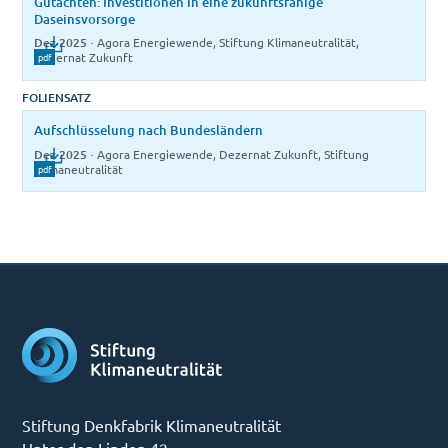
Gutachten: Investitionen in eine zukunftsfähige
Daseinsvorsorge
Dez 2025
·
Agora Energiewende, Stiftung Klimaneutralität,
Dezernat Zukunft
pdf
FOLIENSATZ
Aufschlüsselung nach Bundesländern
Dez 2025
·
Agora Energiewende, Dezernat Zukunft, Stiftung
Klimaneutralität
pdf
Stiftung Denkfabrik Klimaneutralität